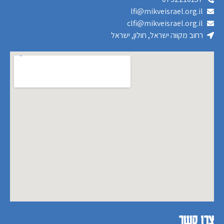
lfi@mikveisrael.org.il
clfi@mikveisrael.org.il
רחוב מקווה ישראל, חולון, ישראל
צרו קשר